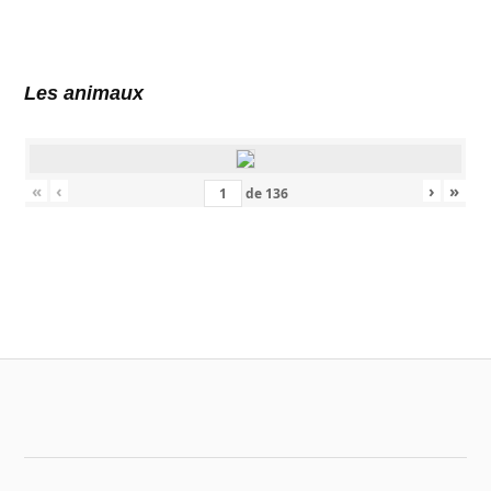
Les animaux
«
‹
›
»
de
136