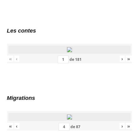
Les contes
«
‹
›
»
de
181
Migrations
«
‹
›
»
de
87