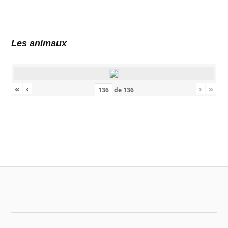
Les animaux
«
‹
›
»
de
136