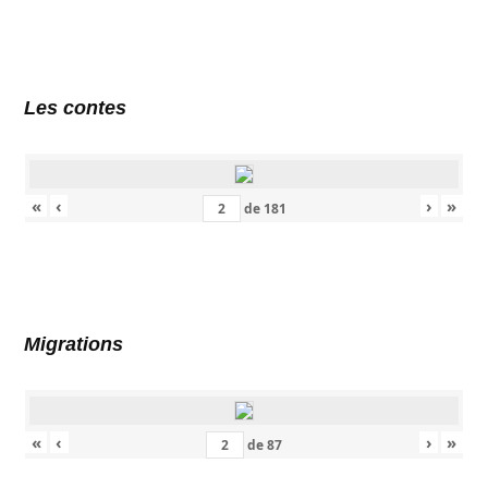
Les contes
«
‹
›
»
de
181
Migrations
«
‹
›
»
de
87