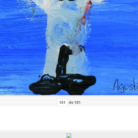
de
181