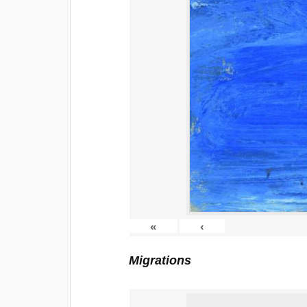
«
‹
Migrations