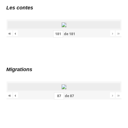
Les contes
«
‹
›
»
de
181
Migrations
«
‹
›
»
de
87