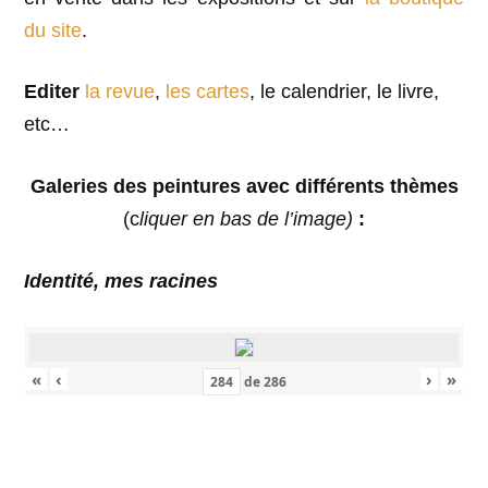
du site
.
Editer
la revue
,
les cartes
, le calendrier, le livre,
etc…
Galeries des peintures avec différents thèmes
(c
liquer en bas de l’image)
:
Identité, mes racines
«
‹
›
»
de
286