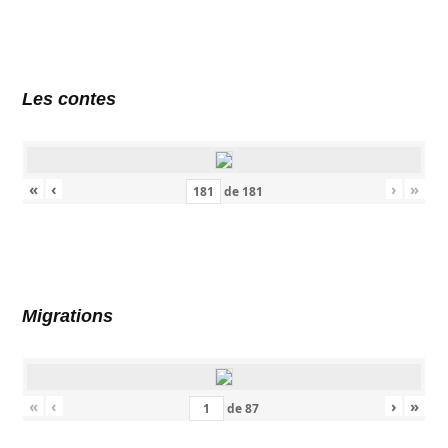
Les contes
«
‹
›
»
de
181
Migrations
«
‹
›
»
de
87