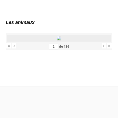
Les animaux
«
‹
›
»
de
136