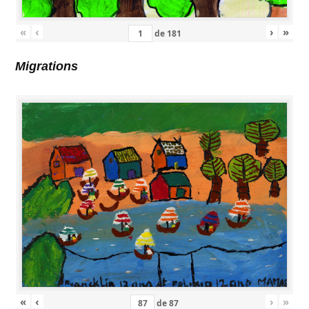
«
‹
›
»
de
181
Migrations
«
‹
›
»
de
87