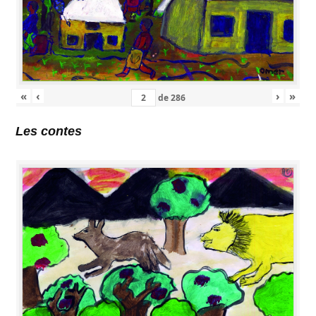
«
‹
›
»
de
286
Les contes