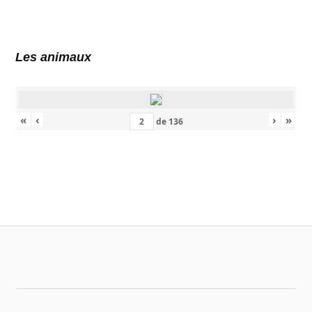
Les animaux
«
‹
›
»
de
136