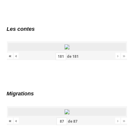
Les contes
«
‹
›
»
de
181
Migrations
«
‹
›
»
de
87