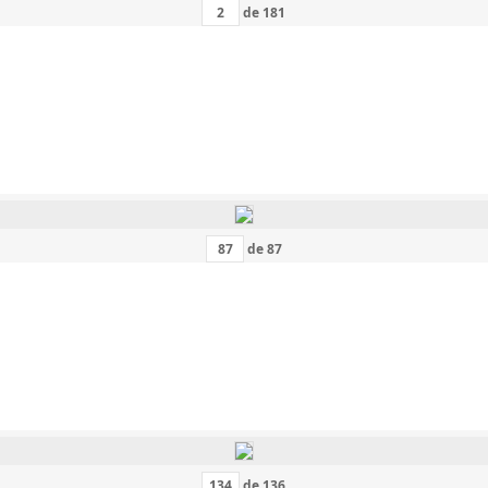
de
181
de
87
de
136