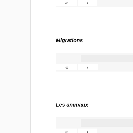
«
‹
Migrations
«
‹
Les animaux
«
‹