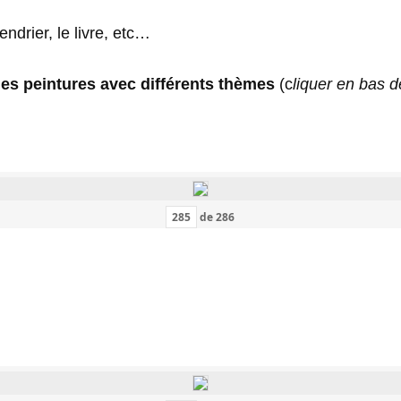
lendrier, le livre, etc…
des peintures avec différents thèmes
(c
liquer en bas d
de
286