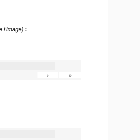
e l’image)
:
›
»