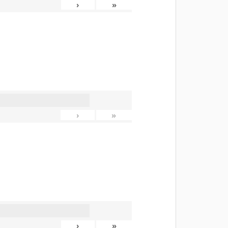
›
»
›
»
›
»