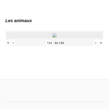
Les animaux
«
‹
›
»
de
136