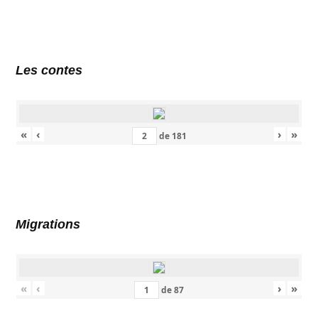
Les contes
«
‹
›
»
de
181
Migrations
«
‹
›
»
de
87